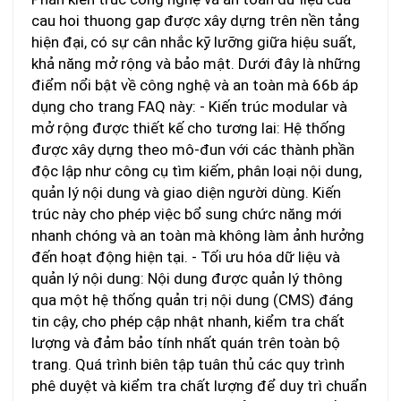
cau hoi thuong gap được xây dựng trên nền tảng
hiện đại, có sự cân nhắc kỹ lưỡng giữa hiệu suất,
khả năng mở rộng và bảo mật. Dưới đây là những
điểm nổi bật về công nghệ và an toàn mà 66b áp
dụng cho trang FAQ này: - Kiến trúc modular và
mở rộng được thiết kế cho tương lai: Hệ thống
được xây dựng theo mô-đun với các thành phần
độc lập như công cụ tìm kiếm, phân loại nội dung,
quản lý nội dung và giao diện người dùng. Kiến
trúc này cho phép việc bổ sung chức năng mới
nhanh chóng và an toàn mà không làm ảnh hưởng
đến hoạt động hiện tại. - Tối ưu hóa dữ liệu và
quản lý nội dung: Nội dung được quản lý thông
qua một hệ thống quản trị nội dung (CMS) đáng
tin cậy, cho phép cập nhật nhanh, kiểm tra chất
lượng và đảm bảo tính nhất quán trên toàn bộ
trang. Quá trình biên tập tuân thủ các quy trình
phê duyệt và kiểm tra chất lượng để duy trì chuẩn