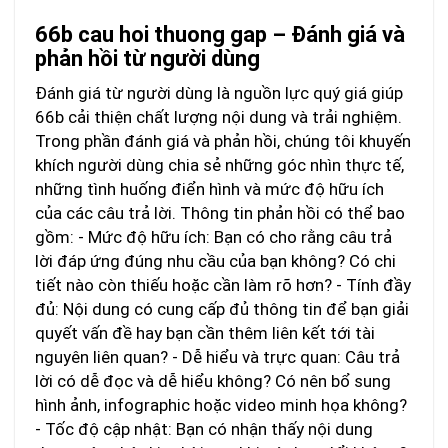
66b cau hoi thuong gap – Đánh giá và
phản hồi từ người dùng
Đánh giá từ người dùng là nguồn lực quý giá giúp
66b cải thiện chất lượng nội dung và trải nghiệm.
Trong phần đánh giá và phản hồi, chúng tôi khuyến
khích người dùng chia sẻ những góc nhìn thực tế,
những tình huống điển hình và mức độ hữu ích
của các câu trả lời. Thông tin phản hồi có thể bao
gồm: - Mức độ hữu ích: Bạn có cho rằng câu trả
lời đáp ứng đúng nhu cầu của bạn không? Có chi
tiết nào còn thiếu hoặc cần làm rõ hơn? - Tính đầy
đủ: Nội dung có cung cấp đủ thông tin để bạn giải
quyết vấn đề hay bạn cần thêm liên kết tới tài
nguyên liên quan? - Dễ hiểu và trực quan: Câu trả
lời có dễ đọc và dễ hiểu không? Có nên bổ sung
hình ảnh, infographic hoặc video minh họa không?
- Tốc độ cập nhật: Bạn có nhận thấy nội dung