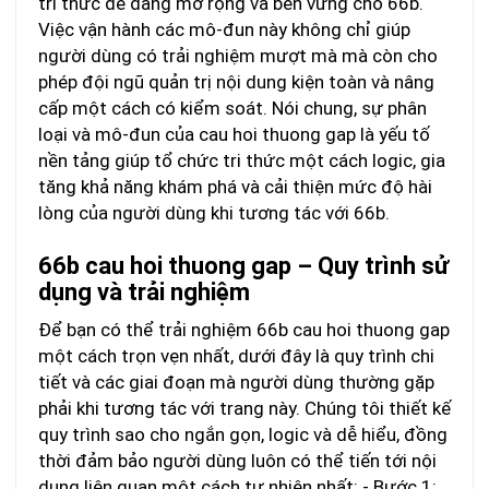
tri thức dễ dàng mở rộng và bền vững cho 66b.
Việc vận hành các mô-đun này không chỉ giúp
người dùng có trải nghiệm mượt mà mà còn cho
phép đội ngũ quản trị nội dung kiện toàn và nâng
cấp một cách có kiểm soát. Nói chung, sự phân
loại và mô-đun của cau hoi thuong gap là yếu tố
nền tảng giúp tổ chức tri thức một cách logic, gia
tăng khả năng khám phá và cải thiện mức độ hài
lòng của người dùng khi tương tác với 66b.
66b cau hoi thuong gap – Quy trình sử
dụng và trải nghiệm
Để bạn có thể trải nghiệm 66b cau hoi thuong gap
một cách trọn vẹn nhất, dưới đây là quy trình chi
tiết và các giai đoạn mà người dùng thường gặp
phải khi tương tác với trang này. Chúng tôi thiết kế
quy trình sao cho ngắn gọn, logic và dễ hiểu, đồng
thời đảm bảo người dùng luôn có thể tiến tới nội
dung liên quan một cách tự nhiên nhất: - Bước 1: