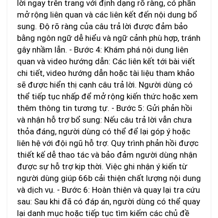
lời ngay trên trang với định dạng rõ ràng, có phần
mở rộng liên quan và các liên kết đến nội dung bổ
sung. Độ rõ ràng của câu trả lời được đảm bảo
bằng ngôn ngữ dễ hiểu và ngữ cảnh phù hợp, tránh
gây nhầm lẫn. - Bước 4: Khám phá nội dung liên
quan và video hướng dẫn: Các liên kết tới bài viết
chi tiết, video hướng dẫn hoặc tài liệu tham khảo
sẽ được hiển thị cạnh câu trả lời. Người dùng có
thể tiếp tục nhấp để mở rộng kiến thức hoặc xem
thêm thông tin tương tự. - Bước 5: Gửi phản hồi
và nhận hỗ trợ bổ sung: Nếu câu trả lời vẫn chưa
thỏa đáng, người dùng có thể để lại góp ý hoặc
liên hệ với đội ngũ hỗ trợ. Quy trình phản hồi được
thiết kế dễ thao tác và bảo đảm người dùng nhận
được sự hỗ trợ kịp thời. Việc ghi nhận ý kiến từ
người dùng giúp 66b cải thiện chất lượng nội dung
và dịch vụ. - Bước 6: Hoàn thiện và quay lại tra cứu
sau: Sau khi đã có đáp án, người dùng có thể quay
lại danh mục hoặc tiếp tục tìm kiếm các chủ đề