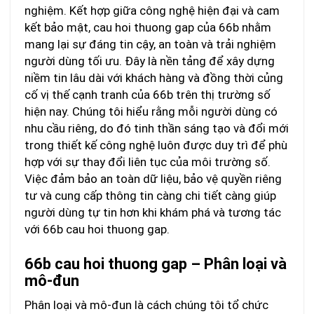
nghiệm. Kết hợp giữa công nghệ hiện đại và cam
kết bảo mật, cau hoi thuong gap của 66b nhằm
mang lại sự đáng tin cậy, an toàn và trải nghiệm
người dùng tối ưu. Đây là nền tảng để xây dựng
niềm tin lâu dài với khách hàng và đồng thời củng
cố vị thế cạnh tranh của 66b trên thị trường số
hiện nay. Chúng tôi hiểu rằng mỗi người dùng có
nhu cầu riêng, do đó tinh thần sáng tạo và đổi mới
trong thiết kế công nghệ luôn được duy trì để phù
hợp với sự thay đổi liên tục của môi trường số.
Việc đảm bảo an toàn dữ liệu, bảo vệ quyền riêng
tư và cung cấp thông tin càng chi tiết càng giúp
người dùng tự tin hơn khi khám phá và tương tác
với 66b cau hoi thuong gap.
66b cau hoi thuong gap – Phân loại và
mô-đun
Phân loại và mô-đun là cách chúng tôi tổ chức