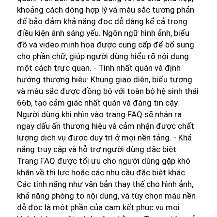
khoảng cách dòng hợp lý và màu sắc tương phản
để bảo đảm khả năng đọc dễ dàng kể cả trong
điều kiện ánh sáng yếu. Ngôn ngữ hình ảnh, biểu
đồ và video minh họa được cung cấp để bổ sung
cho phần chữ, giúp người dùng hiểu rõ nội dung
một cách trực quan. - Tính nhất quán và định
hướng thương hiệu: Khung giao diện, biểu tượng
và màu sắc được đồng bộ với toàn bộ hệ sinh thái
66b, tạo cảm giác nhất quán và đáng tin cậy.
Người dùng khi nhìn vào trang FAQ sẽ nhận ra
ngay dấu ấn thương hiệu và cảm nhận được chất
lượng dịch vụ được duy trì ở mọi nền tảng. - Khả
năng truy cập và hỗ trợ người dùng đặc biệt:
Trang FAQ được tối ưu cho người dùng gặp khó
khăn về thị lực hoặc các nhu cầu đặc biệt khác.
Các tính năng như văn bản thay thế cho hình ảnh,
khả năng phóng to nội dung, và tùy chọn màu nền
dễ đọc là một phần của cam kết phục vụ mọi