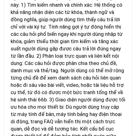
này: 1) Tìm kiếm nhanh và chính xác: Hệ thống có
khả năng nhận diện các từ khóa, thành ngữ và
đồng nghĩa, giúp người dùng tìm thấy câu trả lời
chỉ với vài ký tự. Tính năng gợi ý tự động hiển thị
các câu hỏi phổ biến ngay khi người dùng nhập từ
khóa, giảm thiểu thời gian tìm kiếm và tăng xác
suất người dùng gặp được câu trả lời đúng ngay
từ lần đầu. 2) Phân loại trực quan và liên kết nội
dung: Các câu hỏi được phân chia theo chủ đề,
danh mục và thẻ/tag. Người dùng có thể mở rộng
từng chủ đề để xem danh sách câu hỏi liên quan
hoặc đi sâu vào bài viết, video, hoặc tài liệu hỗ trợ
cụ thể, từ đó có được một bức tranh tổng thể về
hệ sinh thái 66b. 3) Giao diện người dùng được tối
ưu hóa cho mọi thiết bị: Dù người dùng truy cập
từ máy tính để bàn, máy tính bảng hay điện thoại
di động, trang FAQ vẫn hiển thị một cách trực
quan, dễ đọc và dễ tương tác. Kết cấu bố cục