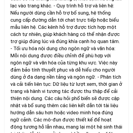
lạc vào trang khác. - Quy trình hỗ trợ và liên hệ:
Nếu người dùng cần hỗ trợ bổ sung, hệ thống
cung cấp đường dẫn tới chat trực tiếp hoặc biểu
mẫu liên hệ. Các kênh hỗ trợ được tích hợp một
cách tự nhiên, giúp khách hàng có thể nhận được
trợ giúp đúng lúc và đúng khía cạnh họ quan tâm.
- Tối ưu hóa nội dung cho ngôn ngữ và văn hóa:
Mỗi nội dung được điều chỉnh để phù hợp với
ngôn ngữ và văn hóa của từng khu vực. Việc này
đảm bảo tính thuyết phục và dễ hiểu cho người
dùng ở đa dạng nền tảng và ngôn ngữ. - Phân tích
và cải tiến liên tục: Dữ liệu từ lượt xem, thời gian ở
trang và hành vi tương tác được thu thập để cải
thiện nội dung. Các câu hỏi phổ biến sẽ được cập
nhật và bổ sung thêm các liên kết dẫn tới tài liệu
hướng dẫn sâu hơn hoặc video minh họa đúng
ngữ cảnh. Các mô-đun được thiết kế để hoạt
động tương hỗ lẫn nhau, mang lại một hệ sinh thái