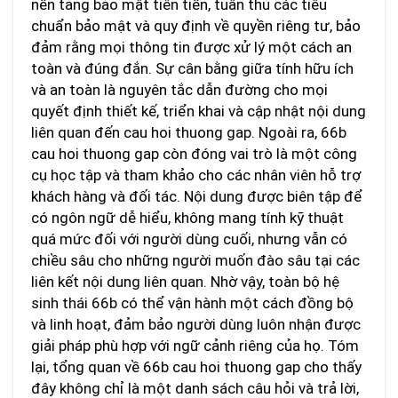
nền tảng bảo mật tiên tiến, tuân thủ các tiêu
chuẩn bảo mật và quy định về quyền riêng tư, bảo
đảm rằng mọi thông tin được xử lý một cách an
toàn và đúng đắn. Sự cân bằng giữa tính hữu ích
và an toàn là nguyên tắc dẫn đường cho mọi
quyết định thiết kế, triển khai và cập nhật nội dung
liên quan đến cau hoi thuong gap. Ngoài ra, 66b
cau hoi thuong gap còn đóng vai trò là một công
cụ học tập và tham khảo cho các nhân viên hỗ trợ
khách hàng và đối tác. Nội dung được biên tập để
có ngôn ngữ dễ hiểu, không mang tính kỹ thuật
quá mức đối với người dùng cuối, nhưng vẫn có
chiều sâu cho những người muốn đào sâu tại các
liên kết nội dung liên quan. Nhờ vậy, toàn bộ hệ
sinh thái 66b có thể vận hành một cách đồng bộ
và linh hoạt, đảm bảo người dùng luôn nhận được
giải pháp phù hợp với ngữ cảnh riêng của họ. Tóm
lại, tổng quan về 66b cau hoi thuong gap cho thấy
đây không chỉ là một danh sách câu hỏi và trả lời,