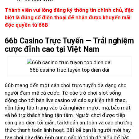
Thành viên vui lòng đăng ký thông tin chính chủ, đặc
biệt là đúng số điện thoại để nhận được khuyến mãi
độc quyền từ 66B
66b Casino Trực Tuyến — Trải nghiệm
cược đỉnh cao tại Việt Nam
66b casino truc tuyen top dien dai
66b mang đến một sân chơi trực tuyến đa dạng cho
người đam mê cá cược. Từ các trò chơi slot sống
động cho tới bàn live casino và các sự kiện thể thao,
nền tảng tập trung vào trải nghiệm mượt mà, bảo mật
và hỗ trợ khách hàng tận tâm. Người chơi được tiếp
cận giao diện tối giản, tài khoản an toàn và các phương
thức thanh toán linh hoạt. Bất kể bạn là người mới hay
tay chơi dày dặn, 66b cung cấp lộ trình dễ hiểu để bắt