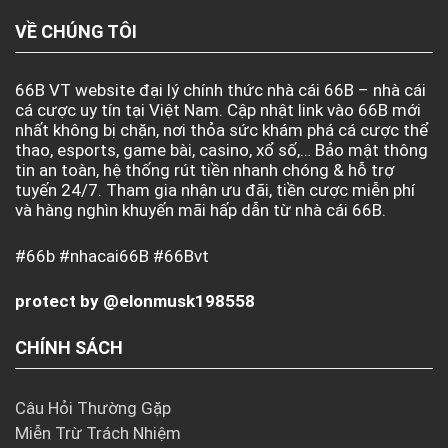
VỀ CHÚNG TÔI
66B VT website đại lý chính thức nhà cái 66B – nhà cái
cá cược uy tín tại Việt Nam. Cập nhật link vào 66B mới
nhất không bị chặn, nơi thỏa sức khám phá cá cược thể
thao, esports, game bài, casino, xổ số,… Bảo mật thông
tin an toàn, hệ thống rút tiền nhanh chóng & hỗ trợ
tuyến 24/7. Tham gia nhận ưu đãi, tiền cược miễn phí
và hàng nghìn khuyến mãi hấp dẫn từ nhà cái 66B.
#66b #nhacai66B #66Bvt
protect by @elonmusk198558
CHÍNH SÁCH
Câu Hỏi Thường Gặp
Miễn Trừ Trách Nhiệm