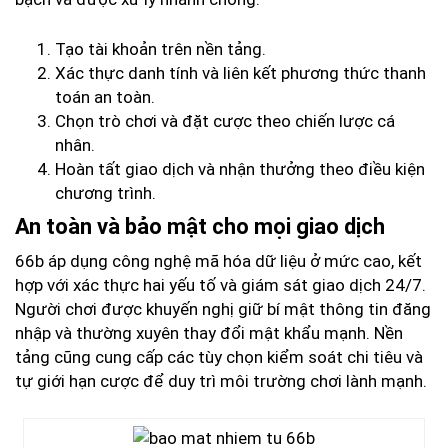
Tạo tài khoản trên nền tảng.
Xác thực danh tính và liên kết phương thức thanh
toán an toàn.
Chọn trò chơi và đặt cược theo chiến lược cá
nhân.
Hoàn tất giao dịch và nhận thưởng theo điều kiện
chương trình.
An toàn và bảo mật cho mọi giao dịch
66b áp dụng công nghệ mã hóa dữ liệu ở mức cao, kết
hợp với xác thực hai yếu tố và giám sát giao dịch 24/7.
Người chơi được khuyến nghị giữ bí mật thông tin đăng
nhập và thường xuyên thay đổi mật khẩu mạnh. Nền
tảng cũng cung cấp các tùy chọn kiểm soát chi tiêu và
tự giới hạn cược để duy trì môi trường chơi lành mạnh.