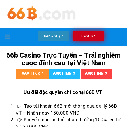
TOGGLE
ĐĂNG NHẬP
ĐĂNG KÝ
NAVIGATION
66b Casino Trực Tuyến – Trải nghiệm
cược đỉnh cao tại Việt Nam
66B LINK 1
66B LINK 2
66B LINK 3
Ưu đãi độc quyền chỉ có tại 66B VT:
👉 Tạo tài khoản 66B mới thông qua đại lý 66B
VT – Nhận ngay 150.000 VNĐ
👉 Khuyến mãi tân thủ, nhận thưởng 100% lên tới
6.150.000 VNĐ