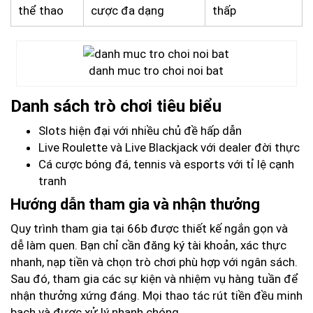
thể thao
cược đa dạng
thấp
danh muc tro choi noi bat
Danh sách trò chơi tiêu biểu
Slots hiện đại với nhiều chủ đề hấp dẫn
Live Roulette và Live Blackjack với dealer đời thực
Cá cược bóng đá, tennis và esports với tỉ lệ cạnh
tranh
Hướng dẫn tham gia và nhận thưởng
Quy trình tham gia tại 66b được thiết kế ngắn gọn và
dễ làm quen. Bạn chỉ cần đăng ký tài khoản, xác thực
nhanh, nạp tiền và chọn trò chơi phù hợp với ngân sách.
Sau đó, tham gia các sự kiện và nhiệm vụ hàng tuần để
nhận thưởng xứng đáng. Mọi thao tác rút tiền đều minh
bạch và được xử lý nhanh chóng.