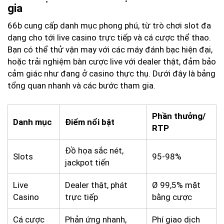
gia
66b cung cấp danh mục phong phú, từ trò chơi slot đa
dạng cho tới live casino trực tiếp và cá cược thể thao.
Bạn có thể thử vận may với các máy đánh bạc hiện đại,
hoặc trải nghiệm bàn cược live với dealer thật, đảm bảo
cảm giác như đang ở casino thực thụ. Dưới đây là bảng
tổng quan nhanh và các bước tham gia.
Phần thưởng/
Danh mục
Điểm nổi bật
RTP
Đồ họa sắc nét,
Slots
95-98%
jackpot tiến
Live
Dealer thật, phát
Ø 99,5% mặt
Casino
trực tiếp
bằng cược
Cá cược
Phản ứng nhanh,
Phí giao dịch