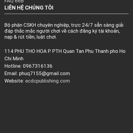
FAQ 66B
LIÊN HỆ CHÚNG TÔI
Bộ phận CSKH chuyên nghiệp, trực 24/7 sẵn sàng giải
đáp thắc mắc người chơi về cách đăng ký tài khoản,
nạp & rút tiền, luật chơi.
114 PHU THO HOA P. PTH Quan Tan Phu Thanh pho Ho
Chi Minh
Hotline: 0967316136
Email:
phuq7155@gmail.com
Website:
ecdcpublishing.com