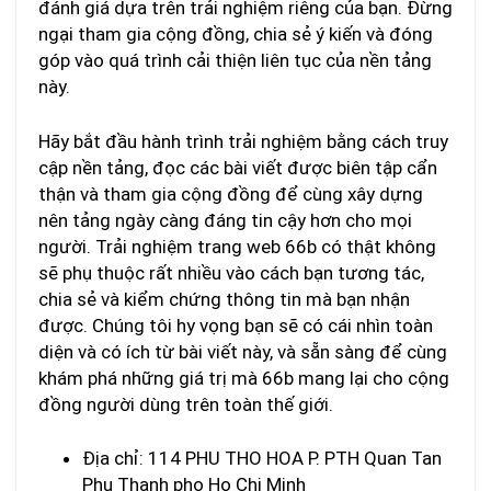
đánh giá dựa trên trải nghiệm riêng của bạn. Đừng
ngại tham gia cộng đồng, chia sẻ ý kiến và đóng
góp vào quá trình cải thiện liên tục của nền tảng
này.
Hãy bắt đầu hành trình trải nghiệm bằng cách truy
cập nền tảng, đọc các bài viết được biên tập cẩn
thận và tham gia cộng đồng để cùng xây dựng
nên tảng ngày càng đáng tin cậy hơn cho mọi
người. Trải nghiệm trang web 66b có thật không
sẽ phụ thuộc rất nhiều vào cách bạn tương tác,
chia sẻ và kiểm chứng thông tin mà bạn nhận
được. Chúng tôi hy vọng bạn sẽ có cái nhìn toàn
diện và có ích từ bài viết này, và sẵn sàng để cùng
khám phá những giá trị mà 66b mang lại cho cộng
đồng người dùng trên toàn thế giới.
Địa chỉ: 114 PHU THO HOA P. PTH Quan Tan
Phu Thanh pho Ho Chi Minh