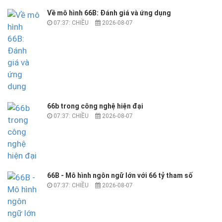
Về mô hình 66B: Đánh giá và ứng dụng
07:37: CHIỀU
2026-08-07
66b trong công nghệ hiện đại
07:37: CHIỀU
2026-08-07
66B - Mô hình ngôn ngữ lớn với 66 tỷ tham số
07:37: CHIỀU
2026-08-07