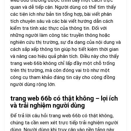
quan và dễ tiếp cận. Người dùng có thể tìm thấy
các tiện ích như bản tin tổng hợp, bài viết phân
tích chuyên sâu và các bài viết hướng dẫn cách
kiểm tra tính xác thực của thông tin. Đối với
những người làm công tác truyền thông hoặc
nghiên cứu thị trường, sự đa dạng của nội dung và
cách sắp xếp thông tin giúp họ tiết kiệm thời gian
và nâng cao hiệu quả phân tích. Điều này cho thấy
trang web 66b không chỉ lấp đầy một chỗ trống
trên thị trường, mà còn đóng vai trò như một
công cụ tham khảo đáng tin cậy cho cộng đồng
người dùng rộng lớn.
trang web 66b có thật không – lợi ích
và trải nghiệm người dùng
Để trả lời câu hỏi trang web 66b có thật không,
chúng ta cần xem xét trực tiếp trải nghiệm người
dùng. Người dùng khi truy cập vào nền tảng này