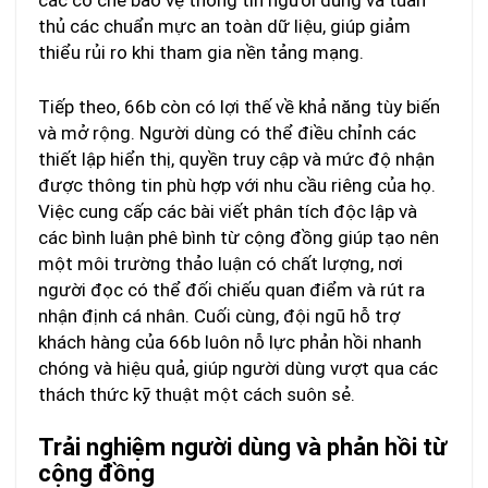
các cơ chế bảo vệ thông tin người dùng và tuân
thủ các chuẩn mực an toàn dữ liệu, giúp giảm
thiểu rủi ro khi tham gia nền tảng mạng.
Tiếp theo, 66b còn có lợi thế về khả năng tùy biến
và mở rộng. Người dùng có thể điều chỉnh các
thiết lập hiển thị, quyền truy cập và mức độ nhận
được thông tin phù hợp với nhu cầu riêng của họ.
Việc cung cấp các bài viết phân tích độc lập và
các bình luận phê bình từ cộng đồng giúp tạo nên
một môi trường thảo luận có chất lượng, nơi
người đọc có thể đối chiếu quan điểm và rút ra
nhận định cá nhân. Cuối cùng, đội ngũ hỗ trợ
khách hàng của 66b luôn nỗ lực phản hồi nhanh
chóng và hiệu quả, giúp người dùng vượt qua các
thách thức kỹ thuật một cách suôn sẻ.
Trải nghiệm người dùng và phản hồi từ
cộng đồng