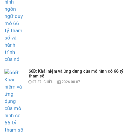
66B: Khái niệm và ứng dụng của mô hình có 66 tỷ
tham số
07:37: CHIỀU
2026-08-07