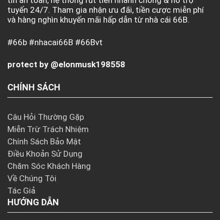
tin an toàn, hệ thống rút tiền nhanh chóng & hỗ trợ
tuyến 24/7. Tham gia nhận ưu đãi, tiền cược miễn phí
và hàng nghìn khuyến mãi hấp dẫn từ nhà cái 66B.
#66b #nhacai66B #66Bvt
protect by @elonmusk198558
CHÍNH SÁCH
Câu Hỏi Thường Gặp
Miễn Trừ Trách Nhiệm
Chính Sách Bảo Mật
Điều Khoản Sử Dụng
Chăm Sóc Khách Hàng
Về Chúng Tôi
Tác Giả
HƯỚNG DẪN