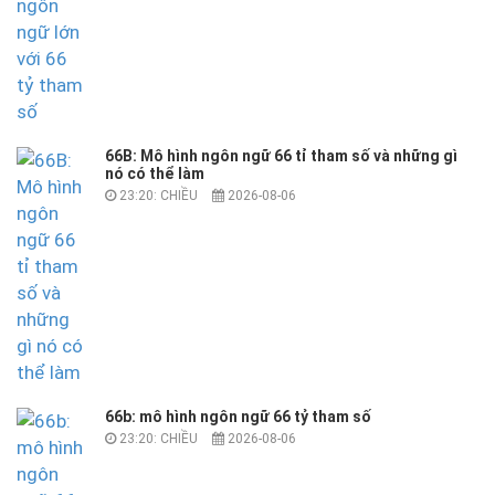
66B: Mô hình ngôn ngữ 66 tỉ tham số và những gì
nó có thể làm
23:20: CHIỀU
2026-08-06
66b: mô hình ngôn ngữ 66 tỷ tham số
23:20: CHIỀU
2026-08-06