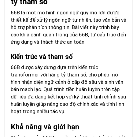
tỷ tham số
66B là một mô hình ngôn ngữ quy mô lớn được
thiết kế để xử lý ngôn ngữ tự nhiên, tạo văn bản và
hỗ trợ phân tích thông tin. Bài viết này trình bày
các khía cạnh quan trọng của 66B, từ cấu trúc đến
ứng dụng và thách thức an toàn.
Kiến trúc và tham số
66B được xây dựng dựa trên kiến trúc
transformer với hàng tỷ tham số, cho phép mô
hình nhận diện ngữ cảnh ở cấp độ sâu và sinh văn
bản mạch lạc. Quá trình tiền huấn luyện trên tập
dữ liệu đa dạng kết hợp với kỹ thuật tinh chỉnh sau
huấn luyện giúp nâng cao độ chính xác và tính linh
hoạt trong nhiều tác vụ.
Khả năng và giới hạn