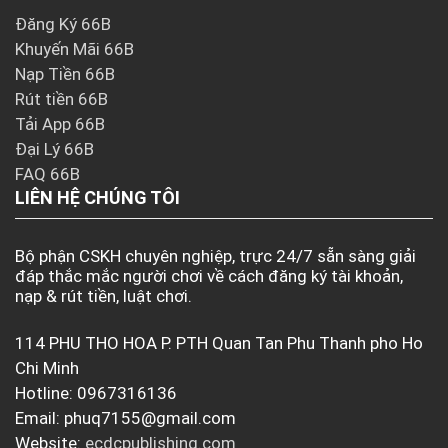
Đăng Ký 66B
Khuyến Mãi 66B
Nạp Tiền 66B
Rút tiền 66B
Tải App 66B
Đại Lý 66B
FAQ 66B
LIÊN HỆ CHÚNG TÔI
Bộ phận CSKH chuyên nghiệp, trực 24/7 sẵn sàng giải
đáp thắc mắc người chơi về cách đăng ký tài khoản,
nạp & rút tiền, luật chơi.
114 PHU THO HOA P. PTH Quan Tan Phu Thanh pho Ho
Chi Minh
Hotline: 0967316136
Email:
phuq7155@gmail.com
Website:
ecdcpublishing.com