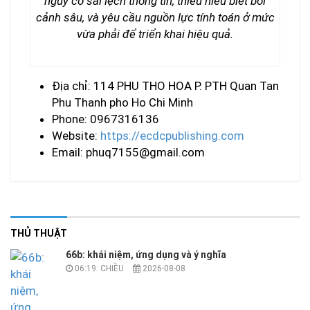
nguy cơ sai lệch thông tin, thiếu hiểu biết bối
cảnh sâu, và yêu cầu nguồn lực tính toán ở mức
vừa phải để triển khai hiệu quả.
Địa chỉ: 114 PHU THO HOA P. PTH Quan Tan
Phu Thanh pho Ho Chi Minh
Phone: 0967316136
Website:
https://ecdcpublishing.com
Email:
phuq7155@gmail.com
THỦ THUẬT
66b: khái niệm, ứng dụng và ý nghĩa
06:19: CHIỀU
2026-08-08