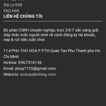
Đại Lý 66B
FAQ 66B
LIÊN HỆ CHÚNG TÔI
Bộ phận CSKH chuyên nghiệp, trực 24/7 sẵn sàng giải
đáp thắc mắc người chơi về cách đăng ký tài khoản,
nạp & rút tiền, luật chơi.
114 PHU THO HOA P. PTH Quan Tan Phu Thanh pho Ho
Chi Minh
Hotline: 0967316136
Email:
phuq7155@gmail.com
Website:
ecdcpublishing.com