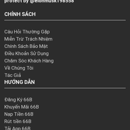
protect by @elonmusk198558
CHÍNH SÁCH
Câu Hỏi Thường Gặp
Miễn Trừ Trách Nhiệm
Chính Sách Bảo Mật
Điều Khoản Sử Dụng
Chăm Sóc Khách Hàng
Về Chúng Tôi
Tác Giả
HƯỚNG DẪN
Đăng Ký 66B
Khuyến Mãi 66B
Nạp Tiền 66B
Rút tiền 66B
Tải App 66B