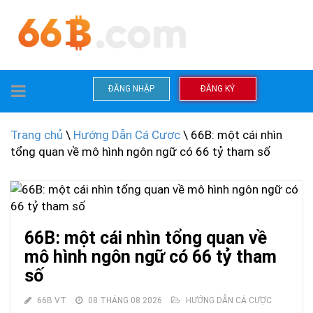
TOGGLE
ĐĂNG NHẬP
ĐĂNG KÝ
NAVIGATION
Trang chủ
\
Hướng Dẫn Cá Cược
\ 66B: một cái nhìn
tổng quan về mô hình ngôn ngữ có 66 tỷ tham số
66B: một cái nhìn tổng quan về
mô hình ngôn ngữ có 66 tỷ tham
số
66B VT
08 THÁNG 08 2026
HƯỚNG DẪN CÁ CƯỢC