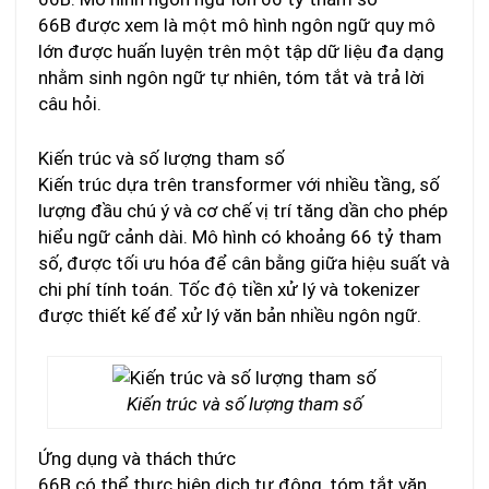
66B được xem là một mô hình ngôn ngữ quy mô
lớn được huấn luyện trên một tập dữ liệu đa dạng
nhằm sinh ngôn ngữ tự nhiên, tóm tắt và trả lời
câu hỏi.
Kiến trúc và số lượng tham số
Kiến trúc dựa trên transformer với nhiều tầng, số
lượng đầu chú ý và cơ chế vị trí tăng dần cho phép
hiểu ngữ cảnh dài. Mô hình có khoảng 66 tỷ tham
số, được tối ưu hóa để cân bằng giữa hiệu suất và
chi phí tính toán. Tốc độ tiền xử lý và tokenizer
được thiết kế để xử lý văn bản nhiều ngôn ngữ.
Kiến trúc và số lượng tham số
Ứng dụng và thách thức
66B có thể thực hiện dịch tự động, tóm tắt văn