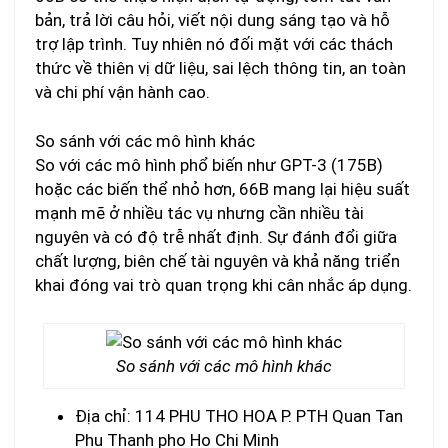
bản, trả lời câu hỏi, viết nội dung sáng tạo và hỗ
trợ lập trình. Tuy nhiên nó đối mặt với các thách
thức về thiên vị dữ liệu, sai lệch thông tin, an toàn
và chi phí vận hành cao.
So sánh với các mô hình khác
So với các mô hình phổ biến như GPT-3 (175B)
hoặc các biến thể nhỏ hơn, 66B mang lại hiệu suất
mạnh mẽ ở nhiều tác vụ nhưng cần nhiều tài
nguyên và có độ trễ nhất định. Sự đánh đổi giữa
chất lượng, biên chế tài nguyên và khả năng triển
khai đóng vai trò quan trọng khi cân nhắc áp dụng.
So sánh với các mô hình khác
Địa chỉ: 114 PHU THO HOA P. PTH Quan Tan
Phu Thanh pho Ho Chi Minh