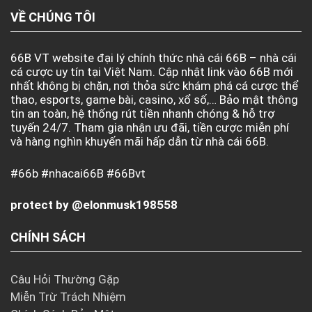
VỀ CHÚNG TÔI
66B VT website đại lý chính thức nhà cái 66B – nhà cái
cá cược uy tín tại Việt Nam. Cập nhật link vào 66B mới
nhất không bị chặn, nơi thỏa sức khám phá cá cược thể
thao, esports, game bài, casino, xổ số,… Bảo mật thông
tin an toàn, hệ thống rút tiền nhanh chóng & hỗ trợ
tuyến 24/7. Tham gia nhận ưu đãi, tiền cược miễn phí
và hàng nghìn khuyến mãi hấp dẫn từ nhà cái 66B.
#66b #nhacai66B #66Bvt
protect by @elonmusk198558
CHÍNH SÁCH
Câu Hỏi Thường Gặp
Miễn Trừ Trách Nhiệm