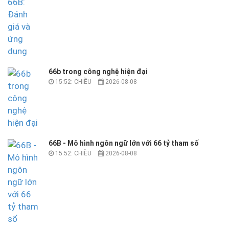
66b trong công nghệ hiện đại
15:52: CHIỀU
2026-08-08
66B - Mô hình ngôn ngữ lớn với 66 tỷ tham số
15:52: CHIỀU
2026-08-08