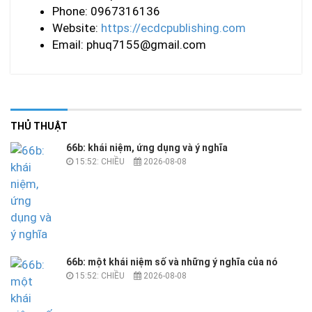
Phone: 0967316136
Website:
https://ecdcpublishing.com
Email:
phuq7155@gmail.com
THỦ THUẬT
66b: khái niệm, ứng dụng và ý nghĩa
15:52: CHIỀU
2026-08-08
66b: một khái niệm số và những ý nghĩa của nó
15:52: CHIỀU
2026-08-08