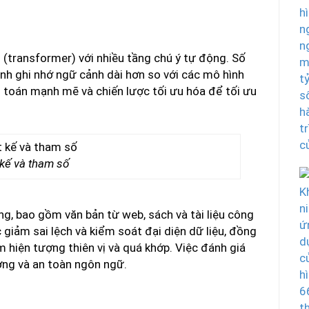
 (transformer) với nhiều tầng chú ý tự động. Số
h ghi nhớ ngữ cảnh dài hơn so với các mô hình
nh toán mạnh mẽ và chiến lược tối ưu hóa để tối ưu
 kế và tham số
ng, bao gồm văn bản từ web, sách và tài liệu công
c giảm sai lệch và kiểm soát đại diện dữ liệu, đồng
m hiện tượng thiên vị và quá khớp. Việc đánh giá
ượng và an toàn ngôn ngữ.