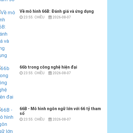
Về mô hình 66B: Đánh giá và ứng dụng
23:55: CHIỀU
2026-08-07
66b trong công nghệ hiện đại
23:55: CHIỀU
2026-08-07
66B - Mô hình ngôn ngữ lớn với 66 tỷ tham
số
23:55: CHIỀU
2026-08-07