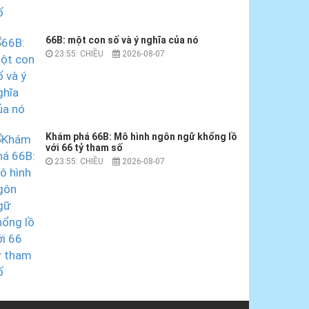
66B: một con số và ý nghĩa của nó
23:55: CHIỀU
2026-08-07
Khám phá 66B: Mô hình ngôn ngữ khổng lồ
với 66 tỷ tham số
23:55: CHIỀU
2026-08-07